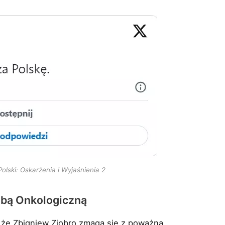
olski: Oskarżenia i Wyjaśnienia 2
obą Onkologiczną
 że Zbigniew Ziobro zmaga się z poważną