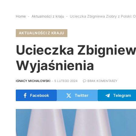
Home
-
Aktualności z kraju
-
Ucieczka Zbigniewa Ziobry z Polski: O
AKTUALNOŚCI Z KRAJU
Ucieczka Zbigniewa
Wyjaśnienia
IGNACY MICHAŁOWSKI
5 LUTEGO 2024
BRAK KOMENTARZY
Facebook
Twitter
Telegram