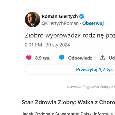
Ucieczka Zbigniewa Ziobry z P
Stan Zdrowia Ziobry: Walka z Chor
Jacek Ozdoba z Suwerennej Polski informuje,