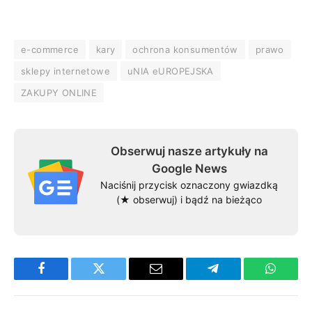
e-commerce
kary
ochrona konsumentów
prawo
sklepy internetowe
uNIA eUROPEJSKA
ZAKUPY ONLINE
Obserwuj nasze artykuły na
Google News
Naciśnij przycisk oznaczony gwiazdką
(★ obserwuj) i bądź na bieżąco
Facebook
Twitter
Email
Telegram
WhatsA