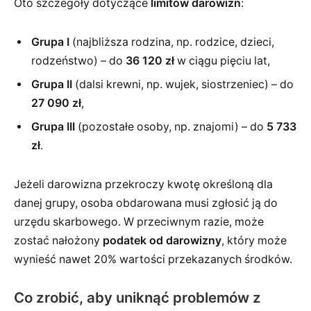
Oto szczegóły dotyczące
limitów darowizn
:
Grupa I
(najbliższa rodzina, np. rodzice, dzieci,
rodzeństwo) – do
36 120 zł
w ciągu pięciu lat,
Grupa II
(dalsi krewni, np. wujek, siostrzeniec) – do
27 090 zł
,
Grupa III
(pozostałe osoby, np. znajomi) – do
5 733
zł
.
Jeżeli darowizna przekroczy kwotę określoną dla
danej grupy, osoba obdarowana musi zgłosić ją do
urzędu skarbowego. W przeciwnym razie, może
zostać nałożony
podatek od darowizny
, który może
wynieść nawet 20% wartości przekazanych środków.
Co zrobić, aby uniknąć problemów z