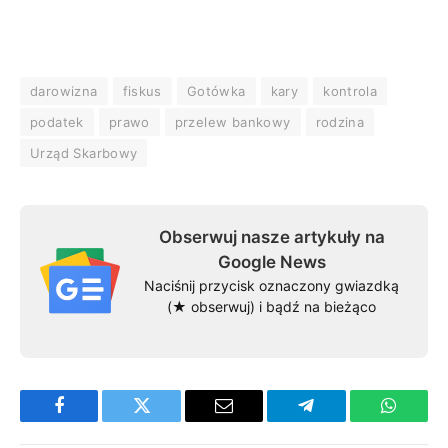
darowizna
fiskus
Gotówka
kary
kontrola
podatek
prawo
przelew bankowy
rodzina
Urząd Skarbowy
Obserwuj nasze artykuły na
Google News
Naciśnij przycisk oznaczony gwiazdką
(★ obserwuj) i bądź na bieżąco
Facebook
Twitter
Email
Telegram
WhatsA