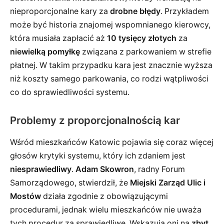
nieproporcjonalne kary za
drobne błędy
. Przykładem
może być historia znajomej wspomnianego kierowcy,
która musiała zapłacić aż
10 tysięcy złotych
za
niewielką pomyłkę
związana z parkowaniem w strefie
płatnej. W takim przypadku kara jest znacznie wyższa
niż koszty samego parkowania, co rodzi wątpliwości
co do sprawiedliwości systemu.
Problemy z proporcjonalnością kar
Wśród mieszkańców Katowic pojawia się coraz więcej
głosów krytyki systemu, który ich zdaniem jest
niesprawiedliwy
.
Adam Skowron
, radny Forum
Samorządowego, stwierdził, że
Miejski Zarząd Ulic i
Mostów
działa zgodnie z obowiązującymi
procedurami, jednak wielu mieszkańców nie uważa
tych procedur za sprawiedliwe. Wskazują oni na
zbyt