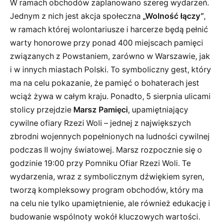
W ramach obchodów zaplanowano szereg wydarzeń.
Jednym z nich jest akcja społeczna
„Wolność łączy”
,
w ramach której wolontariusze i harcerze będą pełnić
warty honorowe przy ponad 400 miejscach pamięci
związanych z Powstaniem, zarówno w Warszawie, jak
i w innych miastach Polski. To symboliczny gest, który
ma na celu pokazanie, że pamięć o bohaterach jest
wciąż żywa w całym kraju. Ponadto, 5 sierpnia ulicami
stolicy przejdzie
Marsz Pamięci
, upamiętniający
cywilne ofiary Rzezi Woli – jednej z największych
zbrodni wojennych popełnionych na ludności cywilnej
podczas II wojny światowej. Marsz rozpocznie się o
godzinie 19:00 przy Pomniku Ofiar Rzezi Woli. Te
wydarzenia, wraz z symbolicznym dźwiękiem syren,
tworzą kompleksowy program obchodów, który ma
na celu nie tylko upamiętnienie, ale również edukację i
budowanie wspólnoty wokół kluczowych wartości.