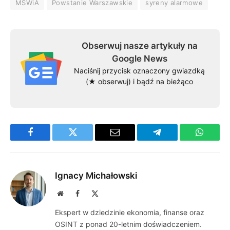
MSWiA
Powstanie Warszawskie
syreny alarmowe
Obserwuj nasze artykuły na
Google News
Naciśnij przycisk oznaczony gwiazdką
(★ obserwuj) i bądź na bieżąco
Facebook
Twitter
Email
Telegram
WhatsA
Ignacy Michałowski
Website
Facebook
X
(Twitter)
Ekspert w dziedzinie ekonomia, finanse oraz
OSINT z ponad 20-letnim doświadczeniem.