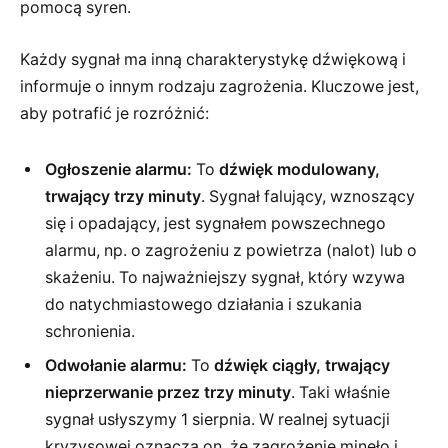
pomocą syren.
Każdy sygnał ma inną charakterystykę dźwiękową i
informuje o innym rodzaju zagrożenia. Kluczowe jest,
aby potrafić je rozróżnić:
Ogłoszenie alarmu:
To
dźwięk modulowany,
trwający trzy minuty
. Sygnał falujący, wznoszący
się i opadający, jest sygnałem powszechnego
alarmu, np. o zagrożeniu z powietrza (nalot) lub o
skażeniu. To najważniejszy sygnał, który wzywa
do natychmiastowego działania i szukania
schronienia.
Odwołanie alarmu:
To
dźwięk ciągły, trwający
nieprzerwanie przez trzy minuty
. Taki właśnie
sygnał usłyszymy 1 sierpnia. W realnej sytuacji
kryzysowej oznacza on, że zagrożenie minęło i