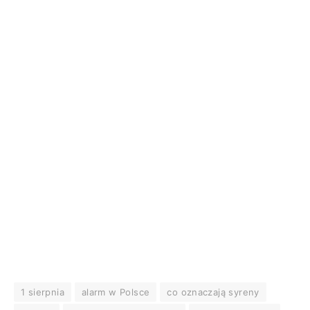
1 sierpnia
alarm w Polsce
co oznaczają syreny