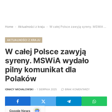
Home
-
Aktualności z kraju
-
W całej Polsce zawyją syreny. MSWiA wydało pilny komunikat dla Polaków
AKTUALNOŚCI Z KRAJU
W całej Polsce zawyją
syreny. MSWiA wydało
pilny komunikat dla
Polaków
IGNACY MICHAŁOWSKI
1 SIERPNIA 2025
BRAK KOMENTARZY
Google
Google News