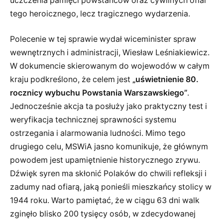
uczczenia pamięci powstańców oraz cywilnych ofiar
tego heroicznego, lecz tragicznego wydarzenia.
Polecenie w tej sprawie wydał wiceminister spraw
wewnętrznych i administracji, Wiesław Leśniakiewicz.
W dokumencie skierowanym do wojewodów w całym
kraju podkreślono, że celem jest
„uświetnienie 80.
rocznicy wybuchu Powstania Warszawskiego”
.
Jednocześnie akcja ta posłuży jako praktyczny test i
weryfikacja technicznej sprawności systemu
ostrzegania i alarmowania ludności. Mimo tego
drugiego celu, MSWiA jasno komunikuje, że głównym
powodem jest upamiętnienie historycznego zrywu.
Dźwięk syren ma skłonić Polaków do chwili refleksji i
zadumy nad ofiarą, jaką ponieśli mieszkańcy stolicy w
1944 roku. Warto pamiętać, że w ciągu 63 dni walk
zginęło blisko 200 tysięcy osób, w zdecydowanej