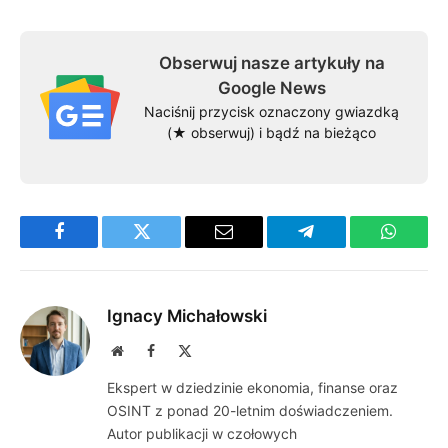
Obserwuj nasze artykuły na
Google News
Naciśnij przycisk oznaczony gwiazdką
(★ obserwuj) i bądź na bieżąco
Facebook
Twitter
Email
Telegram
WhatsA
Ignacy Michałowski
Website
Facebook
X
(Twitter)
Ekspert w dziedzinie ekonomia, finanse oraz
OSINT z ponad 20-letnim doświadczeniem.
Autor publikacji w czołowych