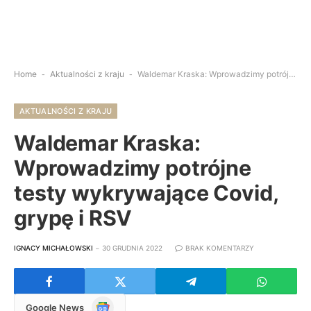
Home
-
Aktualności z kraju
-
Waldemar Kraska: Wprowadzimy potrójne testy wykrywające Covid, grypę i RSV
AKTUALNOŚCI Z KRAJU
Waldemar Kraska:
Wprowadzimy potrójne
testy wykrywające Covid,
grypę i RSV
IGNACY MICHAŁOWSKI
30 GRUDNIA 2022
BRAK KOMENTARZY
Google
Google News