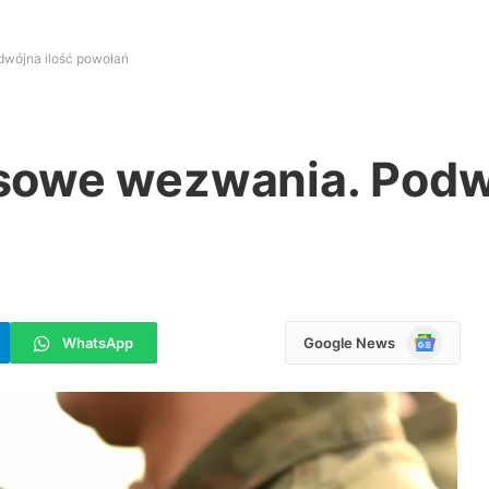
wójna ilość powołań
sowe wezwania. Podwó
Google
WhatsApp
Google News
News