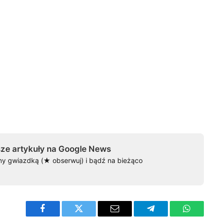
ze artykuły na Google News
ny gwiazdką (★ obserwuj) i bądź na bieżąco
Facebook
Twitter
Email
Telegram
WhatsA