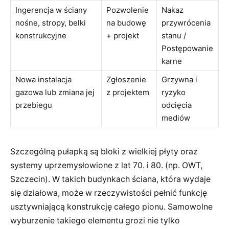
Ingerencja w ściany
Pozwolenie
Nakaz
nośne, stropy, belki
na budowę
przywrócenia
konstrukcyjne
+ projekt
stanu /
Postępowanie
karne
Nowa instalacja
Zgłoszenie
Grzywna i
gazowa lub zmiana jej
z projektem
ryzyko
przebiegu
odcięcia
mediów
Szczególną pułapką są bloki z wielkiej płyty oraz
systemy uprzemysłowione z lat 70. i 80. (np. OWT,
Szczecin). W takich budynkach ściana, która wydaje
się działowa, może w rzeczywistości pełnić funkcję
usztywniającą konstrukcję całego pionu. Samowolne
wyburzenie takiego elementu grozi nie tylko