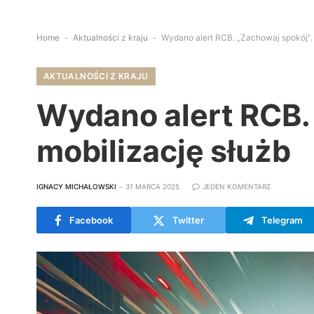
Home
-
Aktualności z kraju
-
Wydano alert RCB. „Zachowaj spokój”.
AKTUALNOŚCI Z KRAJU
Wydano alert RCB.
mobilizację służb
IGNACY MICHAŁOWSKI
31 MARCA 2025
JEDEN KOMENTARZ
Facebook
Twitter
Telegram