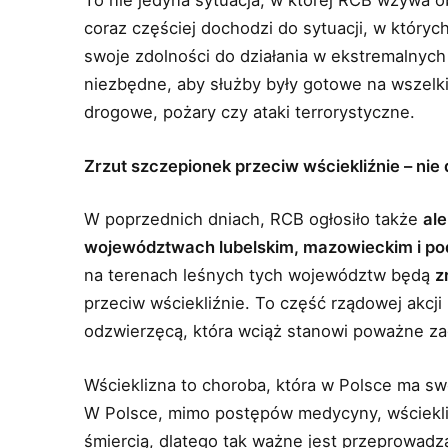
To nie jedyna sytuacja, w której RCB wzywa 
coraz częściej dochodzi do sytuacji, w który
swoje zdolności do działania w ekstremalnych
niezbędne, aby służby były gotowe na wszelk
drogowe, pożary czy ataki terrorystyczne.
Zrzut szczepionek przeciw wściekliźnie – nie 
W poprzednich dniach, RCB ogłosiło także
ale
województwach lubelskim, mazowieckim i po
na terenach leśnych tych województw będą
z
przeciw wściekliźnie. To część rządowej akcji
odzwierzęcą, która wciąż stanowi poważne z
Wścieklizna to choroba, która w Polsce ma 
W Polsce, mimo postępów medycyny, wściekliz
śmiercią, dlatego tak ważne jest przeprowadz