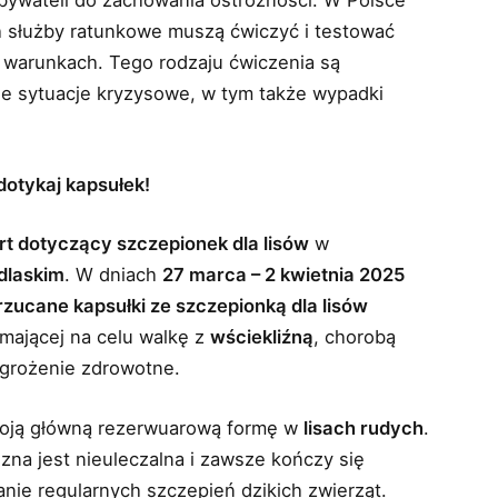
obywateli do zachowania ostrożności. W Polsce
ch służby ratunkowe muszą ćwiczyć i testować
 warunkach. Tego rodzaju ćwiczenia są
ie sytuacje kryzysowe, w tym także wypadki
dotykaj kapsułek!
rt dotyczący szczepionek dla lisów
w
dlaskim
. W dniach
27 marca – 2 kwietnia 2025
rzucane kapsułki ze szczepionką dla lisów
 mającej na celu walkę z
wściekliźną
, chorobą
agrożenie zdrowotne.
swoją główną rezerwuarową formę w
lisach rudych
.
na jest nieuleczalna i zawsze kończy się
anie regularnych szczepień dzikich zwierząt.