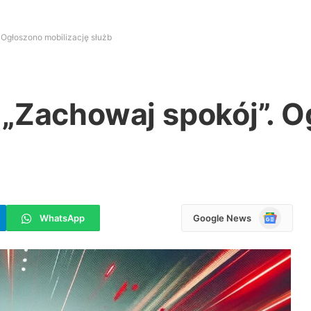
 Ogłoszono mobilizację służb
 „Zachowaj spokój”. 
Google
WhatsApp
Google News
News