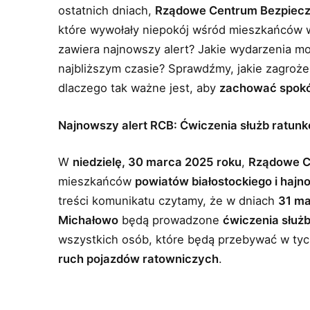
ostatnich dniach,
Rządowe Centrum Bezpiec
które wywołały niepokój wśród mieszkańców 
zawiera najnowszy alert? Jakie wydarzenia 
najbliższym czasie? Sprawdźmy, jakie zagroż
dlaczego tak ważne jest, aby
zachować spokó
Najnowszy alert RCB: Ćwiczenia służb ratun
W
niedzielę, 30 marca 2025 roku
,
Rządowe C
mieszkańców
powiatów białostockiego i hajn
treści komunikatu czytamy, że w dniach
31 ma
Michałowo
będą prowadzone
ćwiczenia służ
wszystkich osób, które będą przebywać w ty
ruch pojazdów ratowniczych
.