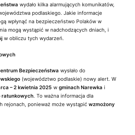
zeństwa
wydało kilka alarmujących komunikatów,
województwa podlaskiego. Jakie informacje
mogą wpłynąć na bezpieczeństwo Polaków w
enia mogą wystąpić w nadchodzących dniach, i
j
w obliczu tych wydarzeń.
kowych
entrum Bezpieczeństwa
wysłało do
owskiego
(województwo podlaskie) nowy alert. W
rca – 2 kwietnia 2025
w
gminach Narewka
i
b ratunkowych
. To ważna informacja dla
ch rejonach, ponieważ może wystąpić
wzmożony