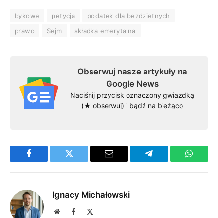
bykowe
petycja
podatek dla bezdzietnych
prawo
Sejm
składka emerytalna
Obserwuj nasze artykuły na
Google News
Naciśnij przycisk oznaczony gwiazdką
(★ obserwuj) i bądź na bieżąco
Facebook
Twitter
Email
Telegram
WhatsA
Ignacy Michałowski
Website
Facebook
X