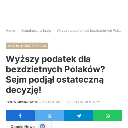
Home
-
Aktualności z kraju
-
Wyższy podatek dla bezdzietnych Polaków? Sejm podjął ostateczną decyzję!
AKTUALNOŚCI Z KRAJU
Wyższy podatek dla
bezdzietnych Polaków?
Sejm podjął ostateczną
decyzję!
IGNACY MICHAŁOWSKI
23 LIPCA 2025
BRAK KOMENTARZY
Google
Google News