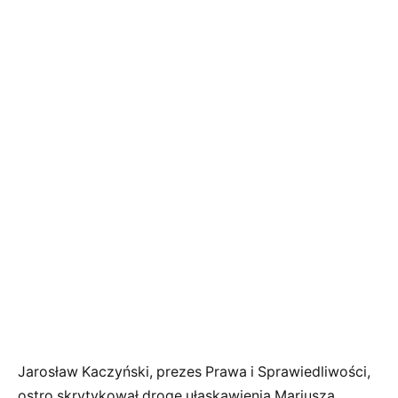
Jarosław Kaczyński, prezes Prawa i Sprawiedliwości,
ostro skrytykował drogę ułaskawienia Mariusza