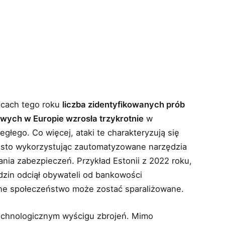
ącach tego roku
liczba zidentyfikowanych prób
ych w Europie wzrosła trzykrotnie
w
głego. Co więcej, ataki te charakteryzują się
ęsto wykorzystując zautomatyzowane narzędzia
ania zabezpieczeń. Przykład Estonii z 2022 roku,
zin odciął obywateli od bankowości
sne społeczeństwo może zostać sparaliżowane.
technologicznym wyścigu zbrojeń. Mimo