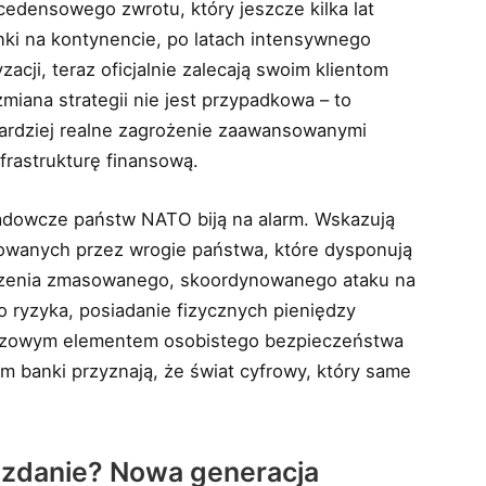
edensowego zwrotu, który jeszcze kilka lat
nki na kontynencie, po latach intensywnego
cji, teraz oficjalnie zalecają swoim klientom
miana strategii nie jest przypadkowa – to
ardziej realne zagrożenie zaawansowanymi
frastrukturę finansową.
iadowcze państw NATO biją na alarm. Wskazują
owanych przez wrogie państwa, które dysponują
adzenia zmasowanego, skoordynowanego ataku na
 ryzyka, posiadanie fizycznych pieniędzy
luczowym elementem osobistego bezpieczeństwa
 banki przyznają, że świat cyfrowy, który same
y zdanie? Nowa generacja