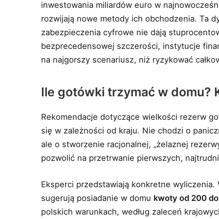
inwestowania miliardów euro w najnowocześni
rozwijają nowe metody ich obchodzenia. Ta d
zabezpieczenia cyfrowe nie dają stuprocentow
bezprecedensowej szczerości, instytucje fina
na najgorszy scenariusz, niż ryzykować całkowi
Ile gotówki trzymać w domu? 
Rekomendacje dotyczące wielkości rezerw got
się w zależności od kraju. Nie chodzi o pani
ale o stworzenie racjonalnej, „żelaznej rezer
pozwolić na przetrwanie pierwszych, najtrudn
Eksperci przedstawiają konkretne wyliczenia.
sugerują posiadanie w domu
kwoty od 200 d
polskich warunkach, według zaleceń krajowych