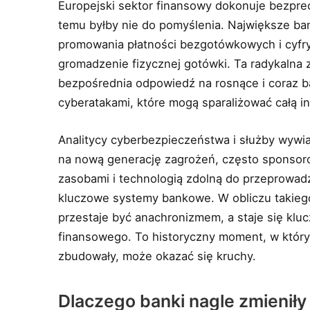
Europejski sektor finansowy dokonuje bezprec
temu byłby nie do pomyślenia. Największe ba
promowania płatności bezgotówkowych i cyfryza
gromadzenie fizycznej gotówki. Ta radykalna z
bezpośrednia odpowiedź na rosnące i coraz b
cyberatakami, które mogą sparaliżować całą in
Analitycy cyberbezpieczeństwa i służby wyw
na nową generację zagrożeń, często sponsor
zasobami i technologią zdolną do przeprow
kluczowe systemy bankowe. W obliczu takiego
przestaje być anachronizmem, a staje się k
finansowego. To historyczny moment, w którym
zbudowały, może okazać się kruchy.
Dlaczego banki nagle zmienił