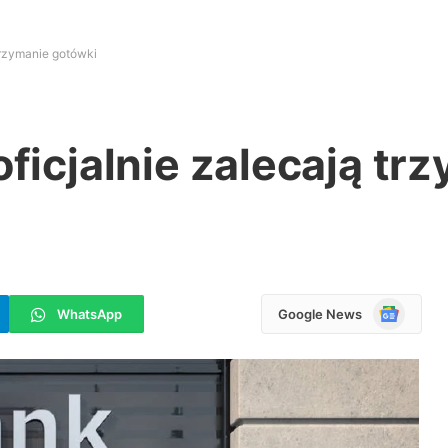
 trzymanie gotówki
oficjalnie zalecają tr
Google
WhatsApp
Google News
News