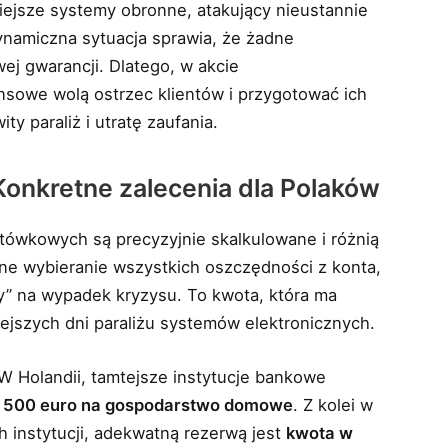
ejsze systemy obronne, atakujący nieustannie
ynamiczna sytuacja sprawia, że żadne
ej gwarancji. Dlatego, w akcie
nsowe wolą ostrzec klientów i przygotować ich
ty paraliż i utratę zaufania.
Konkretne zalecenia dla Polaków
ówkowych są precyzyjnie skalkulowane i różnią
czne wybieranie wszystkich oszczędności z konta,
wy” na wypadek kryzysu. To kwota, która ma
iejszych dni paraliżu systemów elektronicznych.
 W Holandii, tamtejsze instytucje bankowe
o 500 euro na gospodarstwo domowe
. Z kolei w
 instytucji, adekwatną rezerwą jest
kwota w