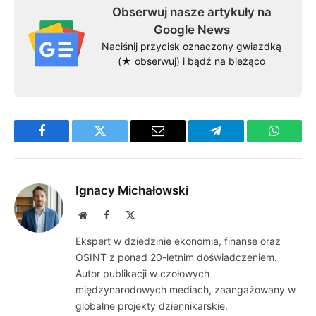
Obserwuj nasze artykuły na
Google News
Naciśnij przycisk oznaczony gwiazdką
(★ obserwuj) i bądź na bieżąco
Facebook
Twitter
Email
Telegram
WhatsA
Ignacy Michałowski
Website
Facebook
X
(Twitter)
Ekspert w dziedzinie ekonomia, finanse oraz
OSINT z ponad 20-letnim doświadczeniem.
Autor publikacji w czołowych
międzynarodowych mediach, zaangażowany w
globalne projekty dziennikarskie.