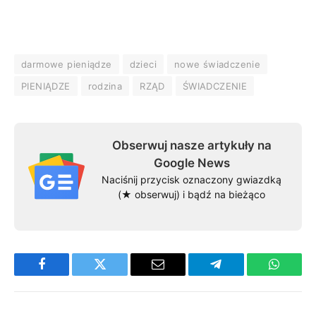
darmowe pieniądze
dzieci
nowe świadczenie
PIENIĄDZE
rodzina
RZĄD
ŚWIADCZENIE
Obserwuj nasze artykuły na
Google News
Naciśnij przycisk oznaczony gwiazdką
(★ obserwuj) i bądź na bieżąco
Facebook
Twitter
Email
Telegram
WhatsA