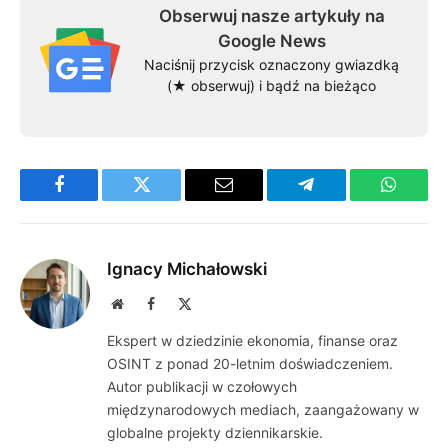
Obserwuj nasze artykuły na
Google News
Naciśnij przycisk oznaczony gwiazdką
(★ obserwuj) i bądź na bieżąco
Facebook
Twitter
Email
Telegram
WhatsA
Ignacy Michałowski
Website
Facebook
X
(Twitter)
Ekspert w dziedzinie ekonomia, finanse oraz
OSINT z ponad 20-letnim doświadczeniem.
Autor publikacji w czołowych
międzynarodowych mediach, zaangażowany w
globalne projekty dziennikarskie.