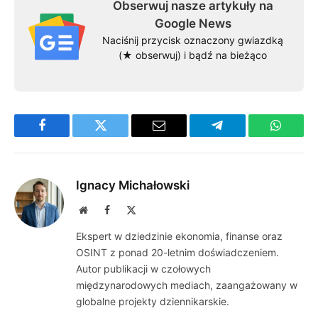
Obserwuj nasze artykuły na
Google News
Naciśnij przycisk oznaczony gwiazdką
(★ obserwuj) i bądź na bieżąco
Facebook
Twitter
Email
Telegram
WhatsA
Ignacy Michałowski
Website
Facebook
X
(Twitter)
Ekspert w dziedzinie ekonomia, finanse oraz
OSINT z ponad 20-letnim doświadczeniem.
Autor publikacji w czołowych
międzynarodowych mediach, zaangażowany w
globalne projekty dziennikarskie.