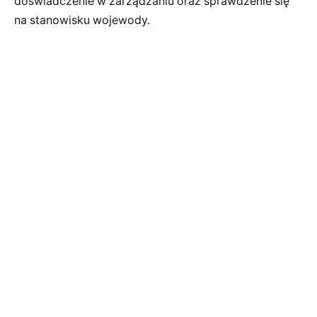
doświadczenie w zarządzaniu oraz sprawdzenie się
na stanowisku wojewody.