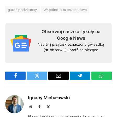
garaż podziemny
Wspólnota mieszkaniowa
Obserwuj nasze artykuły na
Google News
Naciśnij przycisk oznaczony gwiazdką
(★ obserwuj) i bądź na bieżąco
Facebook
Twitter
Email
Telegram
WhatsA
Ignacy Michałowski
Website
Facebook
X
(Twitter)
Ekspert w dziedzinie ekonomia, finanse oraz