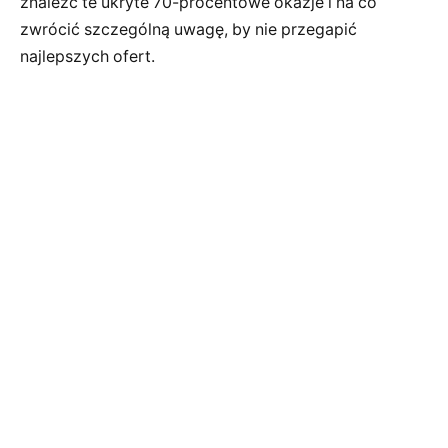
znaleźć te ukryte 70-procentowe okazje i na co
zwrócić szczególną uwagę, by nie przegapić
najlepszych ofert.