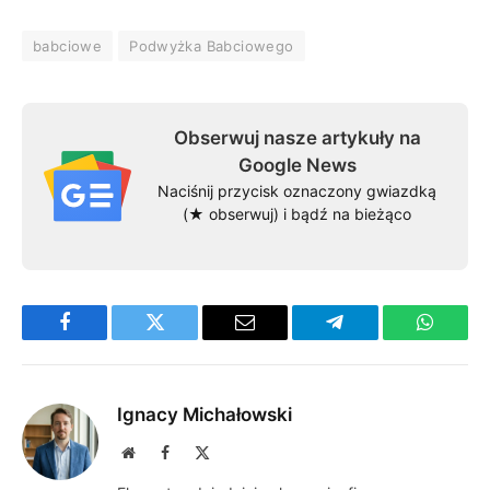
babciowe
Podwyżka Babciowego
Obserwuj nasze artykuły na
Google News
Naciśnij przycisk oznaczony gwiazdką
(★ obserwuj) i bądź na bieżąco
Facebook
Twitter
Email
Telegram
WhatsA
Ignacy Michałowski
Website
Facebook
X
(Twitter)