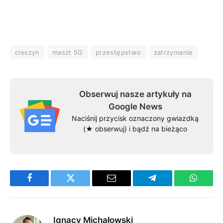
cieszyn
maszt 5G
przestępstwo
zatrzymanie
Obserwuj nasze artykuły na
Google News
Naciśnij przycisk oznaczony gwiazdką
(★ obserwuj) i bądź na bieżąco
Facebook
Twitter
Email
Telegram
WhatsA
Ignacy Michałowski