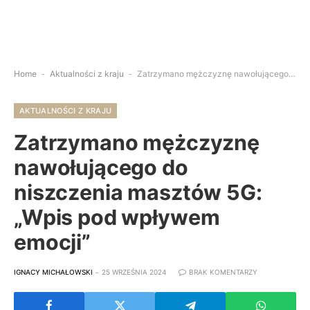
Home
-
Aktualności z kraju
-
Zatrzymano mężczyznę nawołującego do niszczenia masztów 5G: „Wpis pod wpływem emocji”
AKTUALNOŚCI Z KRAJU
Zatrzymano mężczyznę
nawołującego do
niszczenia masztów 5G:
„Wpis pod wpływem
emocji”
IGNACY MICHAŁOWSKI
25 WRZEŚNIA 2024
BRAK KOMENTARZY