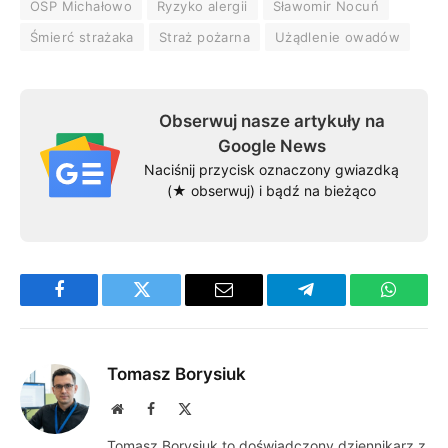
OSP Michałowo
Ryzyko alergii
Sławomir Nocuń
Śmierć strażaka
Straż pożarna
Użądlenie owadów
Obserwuj nasze artykuły na
Google News
Naciśnij przycisk oznaczony gwiazdką
(★ obserwuj) i bądź na bieżąco
Facebook
Twitter
Email
Telegram
WhatsA
Tomasz Borysiuk
Website
Facebook
X
(Twitter)
Tomasz Borysiuk to doświadczony dziennikarz z