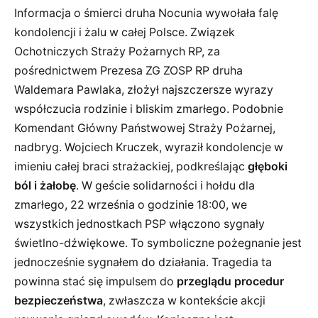
Informacja o śmierci druha Nocunia wywołała falę
kondolencji i żalu w całej Polsce. Związek
Ochotniczych Straży Pożarnych RP, za
pośrednictwem Prezesa ZG ZOSP RP druha
Waldemara Pawlaka, złożył najszczersze wyrazy
współczucia rodzinie i bliskim zmarłego. Podobnie
Komendant Główny Państwowej Straży Pożarnej,
nadbryg. Wojciech Kruczek, wyraził kondolencje w
imieniu całej braci strażackiej, podkreślając
głęboki
ból i żałobę
. W geście solidarności i hołdu dla
zmarłego, 22 września o godzinie 18:00, we
wszystkich jednostkach PSP włączono sygnały
świetlno-dźwiękowe. To symboliczne pożegnanie jest
jednocześnie sygnałem do działania. Tragedia ta
powinna stać się impulsem do
przeglądu procedur
bezpieczeństwa
, zwłaszcza w kontekście akcji