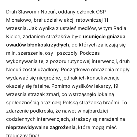
Druh Sławomir Nocuń, oddany członek OSP
Michałowo, brał udział w akcji ratowniczej 11
września. Jak wynika z ustaleń mediów, w tym Radia
Kielce, zadaniem strażaków było
usunięcie gniazda
owadów błonkoskrzydłych
, do których zaliczają się
m.in. szerszenie, osy i pszczoły. Podczas
wykonywania tej z pozoru rutynowej interwencji, druh
Nocuń został użądlony. Początkowo obrażenia mogły
wydawać się niegroźne, jednak ich konsekwencje
okazały się fatalne. Pomimo wysiłków lekarzy, 19
września strażak zmarł, co wstrząsnęło lokalną
społecznością oraz całą Polską strażacką braćmi. To
zdarzenie podkreśla, że nawet w najbardziej
codziennych interwencjach, strażacy są narażeni na
nieprzewidywalne zagrożenia
, które mogą mieć
tragiczny finał.