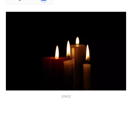
News
znicz