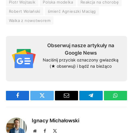
Piotr Wojtasik
Polska modelka
Reakcja na chorobę
Robert Wolański
śmierć Agnieszki Maciąg
Walka z nowotworem
Obserwuj nasze artykuły na
Google News
Naciśnij przycisk oznaczony gwiazdką
(★ obserwuj) i bądź na bieżąco
Facebook
Twitter
Email
Telegram
WhatsA
Ignacy Michałowski
Website
Facebook
X