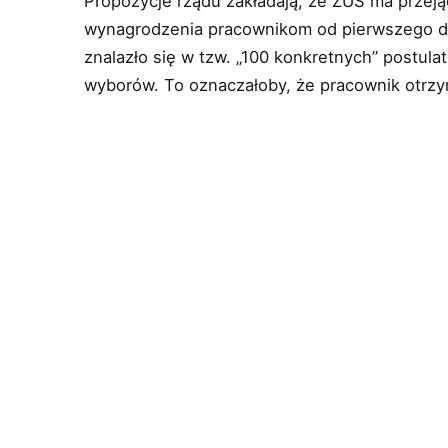
Propozycje rządu zakładają, że ZUS ma przej
wynagrodzenia pracownikom od pierwszego dn
znalazło się w tzw. „100 konkretnych” postula
wyborów. To oznaczałoby, że pracownik otrzy