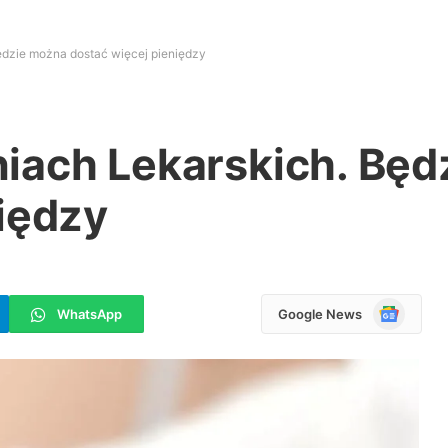
ędzie można dostać więcej pieniędzy
iach Lekarskich. Będ
iędzy
Google
WhatsApp
Google News
News