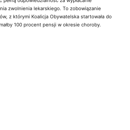
ąć pełną odpowiedzialność za wypłacanie
ia zwolnienia lekarskiego. To zobowiązanie
tów, z którymi Koalicja Obywatelska startowała do
małby 100 procent pensji w okresie choroby.