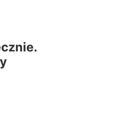
cznie.
ży