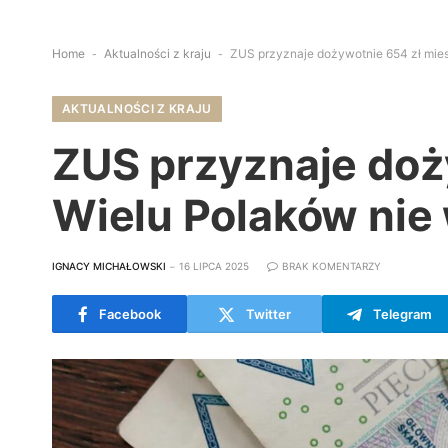
Home
-
Aktualności z kraju
-
ZUS przyznaje dożywotnie 654 zł miesi
AKTUALNOŚCI Z KRAJU
ZUS przyznaje doż
Wielu Polaków nie w
IGNACY MICHAŁOWSKI
16 LIPCA 2025
BRAK KOMENTARZY
Facebook
Twitter
Telegram