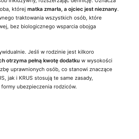
sób inkluzywny, rozszerzając definicję. Oznacza
oba, której
matka zmarła, a ojciec jest nieznany
.
wnego traktowania wszystkich osób, które
owej, bez biologicznego wsparcia obojga
idualnie. Jeśli w rodzinie jest kilkoro
ich otrzyma pełną kwotę dodatku
w wysokości
liczbę uprawnionych osób, co stanowi znaczące
S, jak i KRUS stosują te same zasady,
 formy ubezpieczenia rodziców.