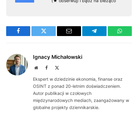
(★ obserwuj) i bądź na bieżąco
Facebook
Twitter
Email
Telegram
WhatsA
Ignacy Michałowski
Website
Facebook
X
(Twitter)
Ekspert w dziedzinie ekonomia, finanse oraz
OSINT z ponad 20-letnim doświadczeniem.
Autor publikacji w czołowych
międzynarodowych mediach, zaangażowany w
globalne projekty dziennikarskie.