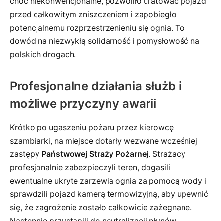
choć niekonwencjonalne, pozwoliło uratować pojazd
przed całkowitym zniszczeniem i zapobiegło
potencjalnemu rozprzestrzenieniu się ognia. To
dowód na niezwykłą solidarność i pomysłowość na
polskich drogach.
Profesjonalne działania służb i
możliwe przyczyny awarii
Krótko po ugaszeniu pożaru przez kierowcę
szambiarki, na miejsce dotarły wezwane wcześniej
zastępy
Państwowej Straży Pożarnej
. Strażacy
profesjonalnie zabezpieczyli teren, dogasili
ewentualne ukryte zarzewia ognia za pomocą wody i
sprawdzili pojazd kamerą termowizyjną, aby upewnić
się, że zagrożenie zostało całkowicie zażegnane.
Następnie przystąpili do neutralizacji płynów