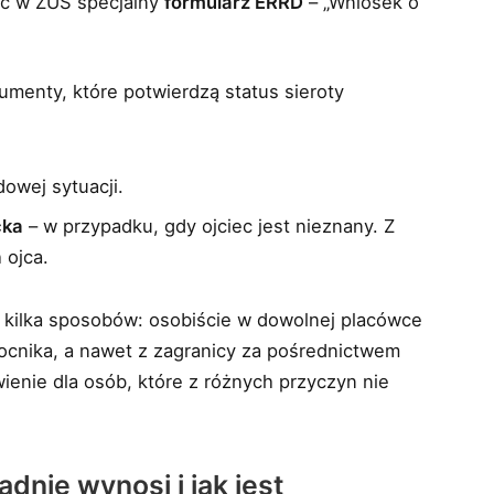
żyć w ZUS specjalny
formularz ERRD
– „Wniosek o
menty, które potwierdzą status sieroty
owej sytuacji.
cka
– w przypadku, gdy ojciec jest nieznany. Z
 ojca.
 kilka sposobów: osobiście w dowolnej placówce
cnika, a nawet z zagranicy za pośrednictwem
ienie dla osób, które z różnych przyczyn nie
dnie wynosi i jak jest