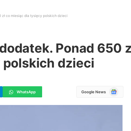
zł co miesiąc dla tysięcy polskich dzieci
dodatek. Ponad 650 z
 polskich dzieci
Google
WhatsApp
Google News
News