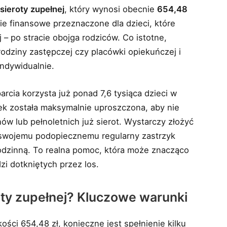
sieroty zupełnej
, który wynosi obecnie
654,48
ie finansowe przeznaczone dla dzieci, które
j – po stracie obojga rodziców. Co istotne,
odziny zastępczej czy placówki opiekuńczej i
ndywidualnie.
cia korzysta już ponad 7,6 tysiąca dzieci w
tek została maksymalnie uproszczona, aby nie
w lub pełnoletnich już sierot. Wystarczy złożyć
 swojemu podopiecznemu regularny zastrzyk
rodzinną. To realna pomoc, która może znacząco
zi dotkniętych przez los.
roty zupełnej? Kluczowe warunki
ci 654,48 zł, konieczne jest spełnienie kilku