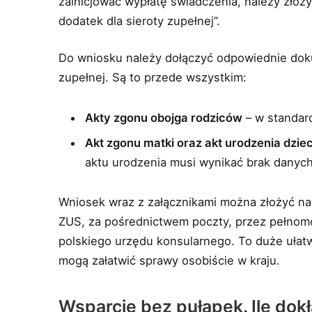
zainicjować wypłatę świadczenia, należy zło
dodatek dla sieroty zupełnej”.
Do wniosku należy dołączyć odpowiednie doku
zupełnej. Są to przede wszystkim:
Akty zgonu obojga rodziców
– w standard
Akt zgonu matki oraz akt urodzenia dzie
aktu urodzenia musi wynikać brak danych
Wniosek wraz z załącznikami można złożyć na
ZUS, za pośrednictwem poczty, przez pełnomo
polskiego urzędu konsularnego. To duże ułatw
mogą załatwić sprawy osobiście w kraju.
Wsparcie bez pułapek. Ile dokła