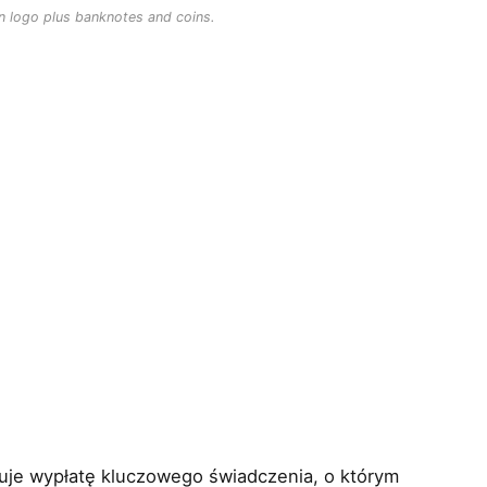
on logo plus banknotes and coins.
uje wypłatę kluczowego świadczenia, o którym