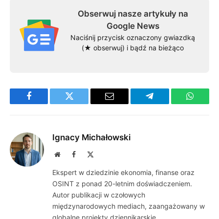
Obserwuj nasze artykuły na
Google News
Naciśnij przycisk oznaczony gwiazdką
(★ obserwuj) i bądź na bieżąco
Facebook
Twitter
Email
Telegram
WhatsA
Ignacy Michałowski
Website
Facebook
X
(Twitter)
Ekspert w dziedzinie ekonomia, finanse oraz
OSINT z ponad 20-letnim doświadczeniem.
Autor publikacji w czołowych
międzynarodowych mediach, zaangażowany w
globalne projekty dziennikarskie.