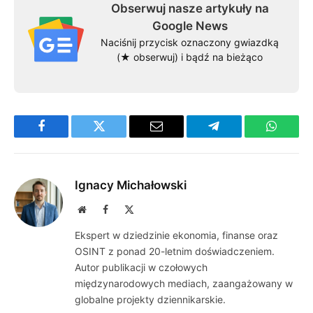
Obserwuj nasze artykuły na
Google News
Naciśnij przycisk oznaczony gwiazdką
(★ obserwuj) i bądź na bieżąco
Facebook
Twitter
Email
Telegram
WhatsA
Ignacy Michałowski
Website
Facebook
X
(Twitter)
Ekspert w dziedzinie ekonomia, finanse oraz
OSINT z ponad 20-letnim doświadczeniem.
Autor publikacji w czołowych
międzynarodowych mediach, zaangażowany w
globalne projekty dziennikarskie.