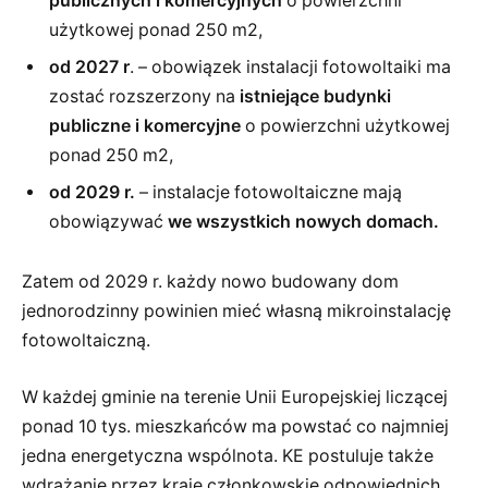
publicznych i komercyjnych
o powierzchni
użytkowej ponad 250 m2,
od 2027 r
. – obowiązek instalacji fotowoltaiki ma
zostać rozszerzony na
istniejące budynki
publiczne i komercyjne
o powierzchni użytkowej
ponad 250 m2,
od 2029 r.
– instalacje fotowoltaiczne mają
obowiązywać
we wszystkich nowych domach.
Zatem od 2029 r. każdy nowo budowany dom
jednorodzinny powinien mieć własną mikroinstalację
fotowoltaiczną.
W każdej gminie na terenie Unii Europejskiej liczącej
ponad 10 tys. mieszkańców ma powstać co najmniej
jedna energetyczna wspólnota. KE postuluje także
wdrażanie przez kraje członkowskie odpowiednich