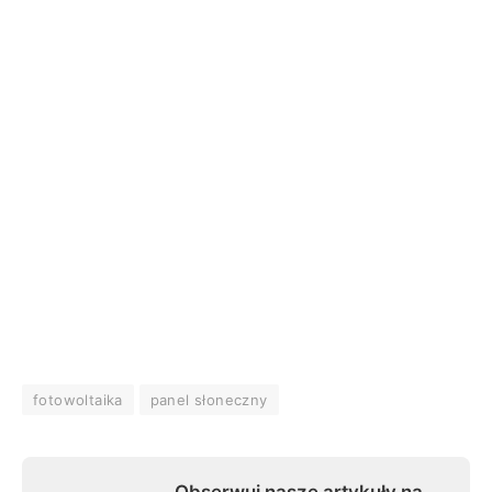
fotowoltaika
panel słoneczny
Obserwuj nasze artykuły na