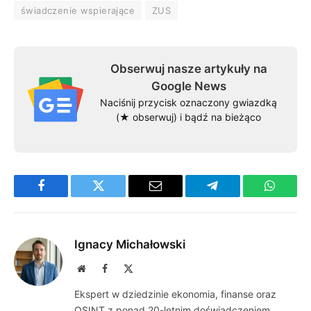
świadczenie wspierające
ZUS
Obserwuj nasze artykuły na
Google News
Naciśnij przycisk oznaczony gwiazdką
(★ obserwuj) i bądź na bieżąco
Facebook
Twitter
Email
Telegram
WhatsA
Ignacy Michałowski
Website
Facebook
X
(Twitter)
Ekspert w dziedzinie ekonomia, finanse oraz
OSINT z ponad 20-letnim doświadczeniem.