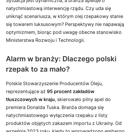
Sytuacja jest dynamiczna, a branża apeluje o
natychmiastową interwencję rządu. Czy uda się
uniknąć scenariusza, w którym olej rzepakowy stanie
się towarem luksusowym? Perspektywy nie napawają
optymizmem, biorąc pod uwagę obecne stanowisko
Ministerstwa Rozwoju i Technologii.
Alarm w branży: Dlaczego polski
rzepak to za mało?
Polskie Stowarzyszenie Producentów Oleju,
reprezentujące aż
95 procent zakładów
tłuszczowych w kraju
, skierowało pilny apel do
premiera Donalda Tuska. Branża domaga się
natychmiastowego wyłączenia rzepaku z listy
produktów objętych zakazem importu z Ukrainy. Od
września 2023 roku, kiedy to wprowadzono embargo,