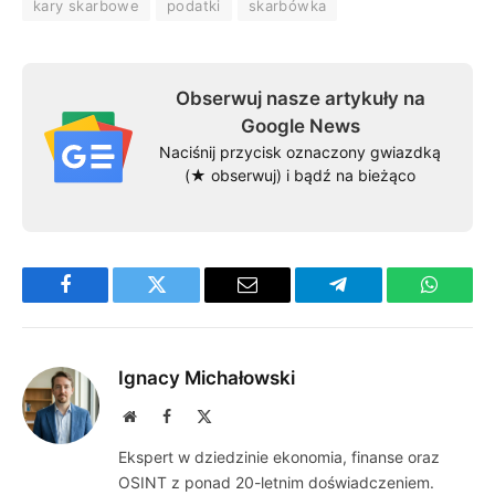
kary skarbowe
podatki
skarbówka
Obserwuj nasze artykuły na
Google News
Naciśnij przycisk oznaczony gwiazdką
(★ obserwuj) i bądź na bieżąco
Facebook
Twitter
Email
Telegram
WhatsA
Ignacy Michałowski
Website
Facebook
X
(Twitter)
Ekspert w dziedzinie ekonomia, finanse oraz
OSINT z ponad 20-letnim doświadczeniem.