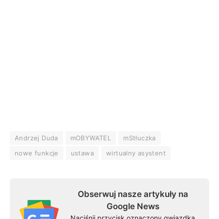
Andrzej Duda
mOBYWATEL
mStłuczka
nowe funkcje
ustawa
wirtualny asystent
Obserwuj nasze artykuły na
Google News
Naciśnij przycisk oznaczony gwiazdką