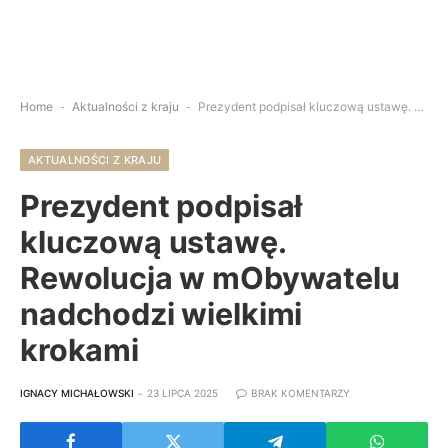
Home
-
Aktualności z kraju
-
Prezydent podpisał kluczową ustawę. Rewolucja w mObywatelu nadchodzi wielkimi krokami
AKTUALNOŚCI Z KRAJU
Prezydent podpisał
kluczową ustawę.
Rewolucja w mObywatelu
nadchodzi wielkimi
krokami
IGNACY MICHAŁOWSKI
23 LIPCA 2025
BRAK KOMENTARZY