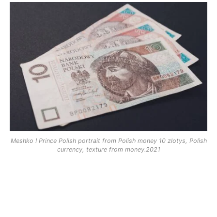
Meshko I Prince Polish portrait from Polish money 10 zlotys, Polish
currency, texture from money.2021