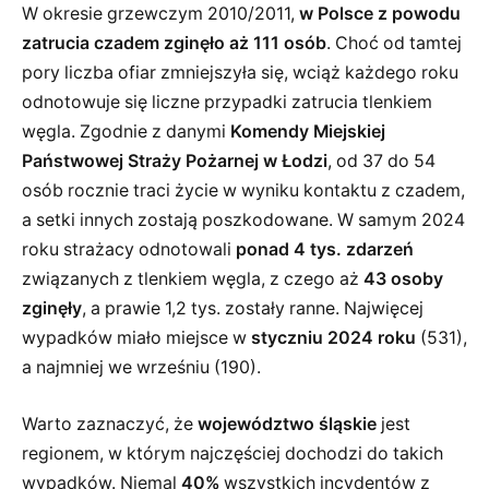
W okresie grzewczym 2010/2011,
w Polsce z powodu
zatrucia czadem zginęło aż 111 osób
. Choć od tamtej
pory liczba ofiar zmniejszyła się, wciąż każdego roku
odnotowuje się liczne przypadki zatrucia tlenkiem
węgla. Zgodnie z danymi
Komendy Miejskiej
Państwowej Straży Pożarnej w Łodzi
, od 37 do 54
osób rocznie traci życie w wyniku kontaktu z czadem,
a setki innych zostają poszkodowane. W samym 2024
roku strażacy odnotowali
ponad 4 tys. zdarzeń
związanych z tlenkiem węgla, z czego aż
43 osoby
zginęły
, a prawie 1,2 tys. zostały ranne. Najwięcej
wypadków miało miejsce w
styczniu 2024 roku
(531),
a najmniej we wrześniu (190).
Warto zaznaczyć, że
województwo śląskie
jest
regionem, w którym najczęściej dochodzi do takich
wypadków. Niemal
40%
wszystkich incydentów z