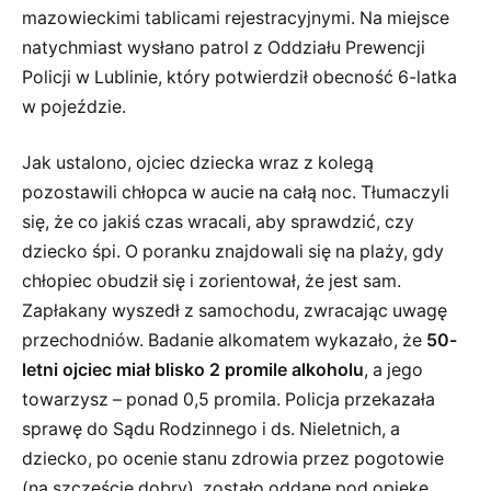
mazowieckimi tablicami rejestracyjnymi. Na miejsce
natychmiast wysłano patrol z Oddziału Prewencji
Policji w Lublinie, który potwierdził obecność 6-latka
w pojeździe.
Jak ustalono, ojciec dziecka wraz z kolegą
pozostawili chłopca w aucie na całą noc. Tłumaczyli
się, że co jakiś czas wracali, aby sprawdzić, czy
dziecko śpi. O poranku znajdowali się na plaży, gdy
chłopiec obudził się i zorientował, że jest sam.
Zapłakany wyszedł z samochodu, zwracając uwagę
przechodniów. Badanie alkomatem wykazało, że
50-
letni ojciec miał blisko 2 promile alkoholu
, a jego
towarzysz – ponad 0,5 promila. Policja przekazała
sprawę do Sądu Rodzinnego i ds. Nieletnich, a
dziecko, po ocenie stanu zdrowia przez pogotowie
(na szczęście dobry), zostało oddane pod opiekę