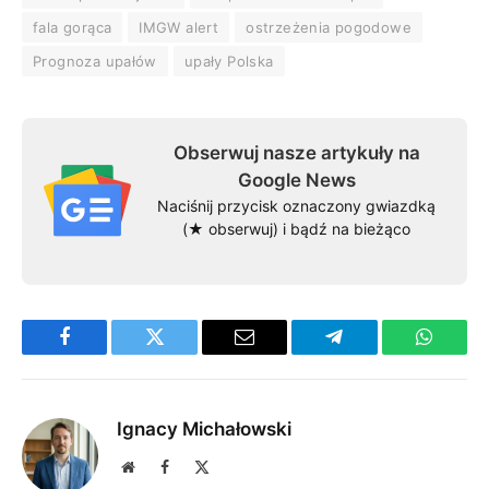
fala gorąca
IMGW alert
ostrzeżenia pogodowe
Prognoza upałów
upały Polska
Obserwuj nasze artykuły na
Google News
Naciśnij przycisk oznaczony gwiazdką
(★ obserwuj) i bądź na bieżąco
Facebook
Twitter
Email
Telegram
WhatsA
Ignacy Michałowski
Website
Facebook
X
(Twitter)