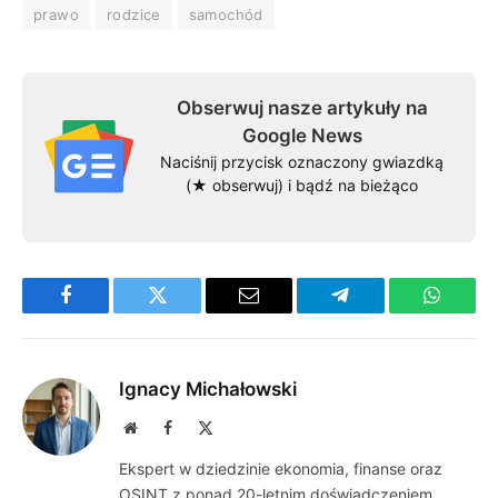
prawo
rodzice
samochód
Obserwuj nasze artykuły na
Google News
Naciśnij przycisk oznaczony gwiazdką
(★ obserwuj) i bądź na bieżąco
Facebook
Twitter
Email
Telegram
WhatsA
Ignacy Michałowski
Website
Facebook
X
(Twitter)
Ekspert w dziedzinie ekonomia, finanse oraz
OSINT z ponad 20-letnim doświadczeniem.