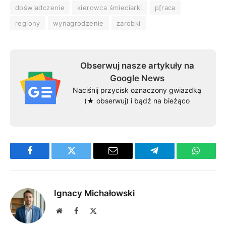
doświadczenie
kierowca śmieciarki
p[raca
regiony
wynagrodzenie
zarobki
Obserwuj nasze artykuły na
Google News
Naciśnij przycisk oznaczony gwiazdką
(★ obserwuj) i bądź na bieżąco
Facebook
Twitter
Email
Telegram
WhatsA
Ignacy Michałowski
Website
Facebook
X
(Twitter)