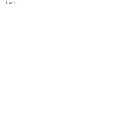
truck.