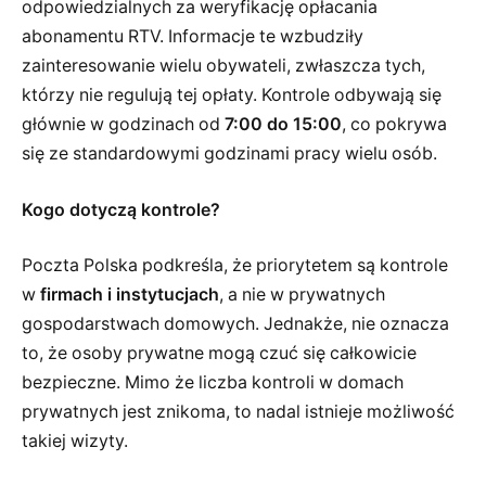
odpowiedzialnych za weryfikację opłacania
abonamentu RTV. Informacje te wzbudziły
zainteresowanie wielu obywateli, zwłaszcza tych,
którzy nie regulują tej opłaty. Kontrole odbywają się
głównie w godzinach od
7:00 do 15:00
, co pokrywa
się ze standardowymi godzinami pracy wielu osób.
Kogo dotyczą kontrole?
Poczta Polska podkreśla, że priorytetem są kontrole
w
firmach i instytucjach
, a nie w prywatnych
gospodarstwach domowych. Jednakże, nie oznacza
to, że osoby prywatne mogą czuć się całkowicie
bezpieczne. Mimo że liczba kontroli w domach
prywatnych jest znikoma, to nadal istnieje możliwość
takiej wizyty.