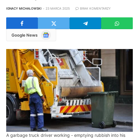
IGNACY MICHAŁOWSKI
23 MARCA 2025
BRAK KOMENTARZY
Google
Google News
News
A garbage truck driver working - emptying rubbish into his