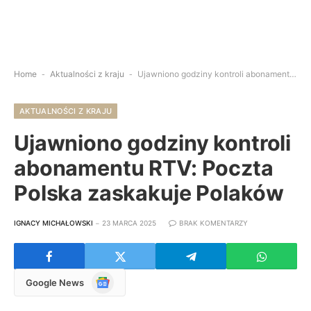
Home
-
Aktualności z kraju
-
Ujawniono godziny kontroli abonamentu RTV: Poczta Polska zaskakuje Polaków
AKTUALNOŚCI Z KRAJU
Ujawniono godziny kontroli
abonamentu RTV: Poczta
Polska zaskakuje Polaków
IGNACY MICHAŁOWSKI
23 MARCA 2025
BRAK KOMENTARZY
Google
Google News
News