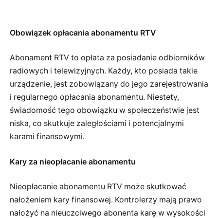
Obowiązek opłacania abonamentu RTV
Abonament RTV to opłata za posiadanie odbiorników
radiowych i telewizyjnych. Każdy, kto posiada takie
urządzenie, jest zobowiązany do jego zarejestrowania
i regularnego opłacania abonamentu. Niestety,
świadomość tego obowiązku w społeczeństwie jest
niska, co skutkuje zaległościami i potencjalnymi
karami finansowymi.
Kary za nieopłacanie abonamentu
Nieopłacanie abonamentu RTV może skutkować
nałożeniem kary finansowej. Kontrolerzy mają prawo
nałożyć na nieuczciwego abonenta karę w wysokości