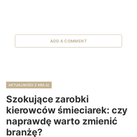
ADD A COMMENT
AKTUALNOŚCI Z KRAJU
Szokujące zarobki
kierowców śmieciarek: czy
naprawdę warto zmienić
branżę?