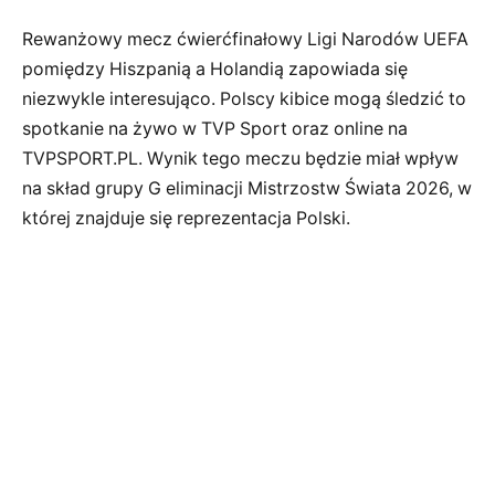
Rewanżowy mecz ćwierćfinałowy Ligi Narodów UEFA
pomiędzy Hiszpanią a Holandią zapowiada się
niezwykle interesująco. Polscy kibice mogą śledzić to
spotkanie na żywo w TVP Sport oraz online na
TVPSPORT.PL. Wynik tego meczu będzie miał wpływ
na skład grupy G eliminacji Mistrzostw Świata 2026, w
której znajduje się reprezentacja Polski.