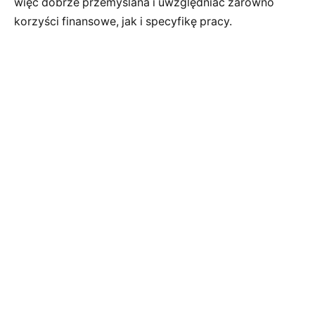
więc dobrze przemyślana i uwzględniać zarówno
korzyści finansowe, jak i specyfikę pracy.