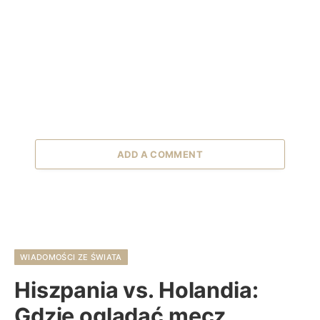
ADD A COMMENT
WIADOMOŚCI ZE ŚWIATA
Hiszpania vs. Holandia:
Gdzie oglądać mecz